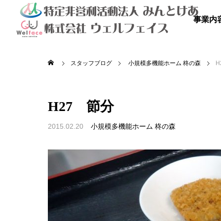
事業内
スタッフブログ
小規模多機能ホーム 柊の森
H
H27 節分
2015.02.20
小規模多機能ホーム 柊の森

を満喫しよ
秋のドライブ
青空散
の里
高齢者等共同住宅 みんとの里
高齢者