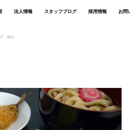
容
法人情報
スタッフブログ
採用情報
お問
27 節分
髪
合同花火
等共同住宅 みんとの里
高齢者等共同住宅 みんとの里