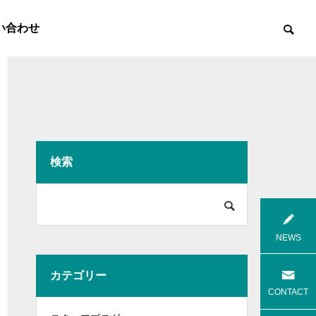
い合わせ
検索

8月花火
8月焼肉
NEWS
カテゴリー
高齢者等共同住宅 みんとの里
高齢者等共
CONTACT