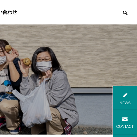
い合わせ

8月花火
8月焼肉
NEWS
高齢者等共同住宅 みんとの里
高齢者等共
CONTACT