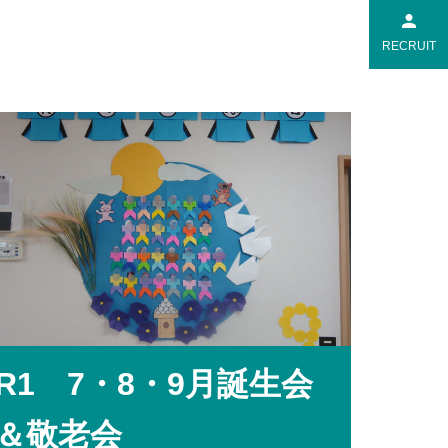
RECRUIT
R1 7・8・9月誕生会
＆敬老会