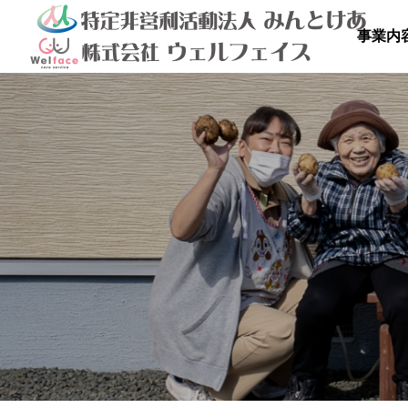
事業内

を満喫しよ
秋のドライブ
青空散
の里
高齢者等共同住宅 みんとの里
高齢者