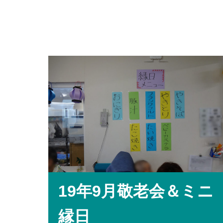
19年9月敬老会＆ミニ
縁日