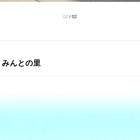
01
/
02
 みんとの里