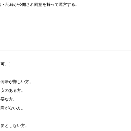
容・記録が公開され同意を持って運営する。
も可。）
の同居が難しい方。
不安のある方。
必要な方。
支障がない方。
。
必要としない方。