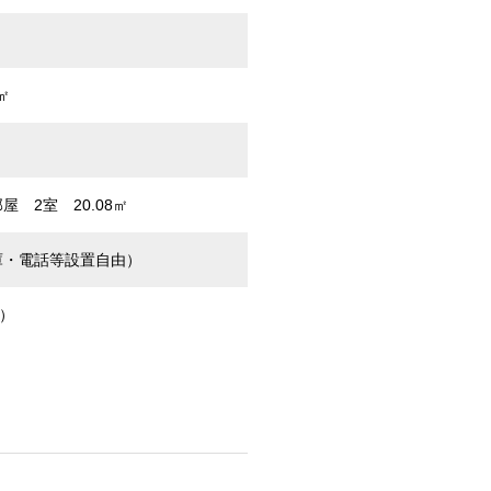
㎡
屋 2室 20.08㎡
庫・電話等設置自由）
）