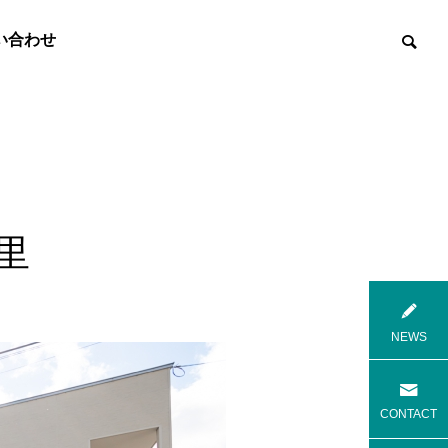
い合わせ
里

8月花火
8月焼肉
NEWS
高齢者等共同住宅 みんとの里
高齢者等共
CONTACT