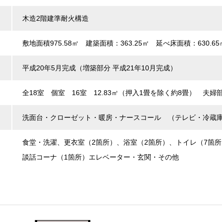
木造2階建準耐火構造
敷地面積975.58㎡ 建築面積：363.25㎡ 延べ床面積：630.65
平成20年5月完成（増築部分 平成21年10月完成）
全18室 個室 16室 12.83㎡（押入1畳を除く約8畳） 夫婦部
洗面台・クローゼット・暖房・ナースコール （テレビ・冷蔵
食堂・洗濯、更衣室（2箇所）、浴室（2箇所）、トイレ（7箇所
談話コーナ（1箇所）エレベーター・玄関・その他