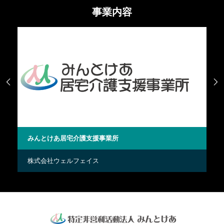
事業内容


みんとけあ居宅介護支援事業所
高
株式会社ウェルフェイス
株