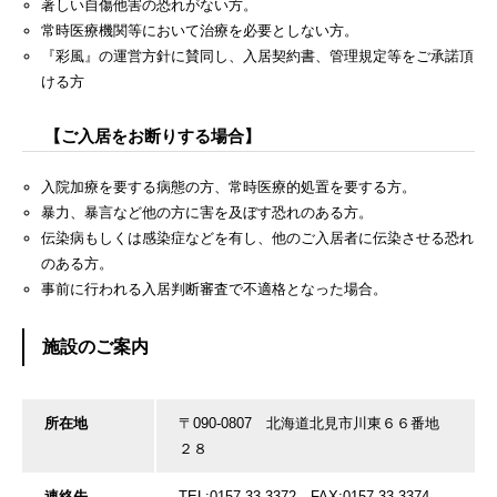
著しい自傷他害の恐れがない方。
常時医療機関等において治療を必要としない方。
『彩風』の運営方針に賛同し、入居契約書、管理規定等をご承諾頂
ける方
【ご入居をお断りする場合】
入院加療を要する病態の方、常時医療的処置を要する方。
暴力、暴言など他の方に害を及ぼす恐れのある方。
伝染病もしくは感染症などを有し、他のご入居者に伝染させる恐れ
のある方。
事前に行われる入居判断審査で不適格となった場合。
施設のご案内
所在地
〒090-0807 北海道北見市川東６６番地
２８
連絡先
TEL:0157-33-3372 FAX:0157-33-3374