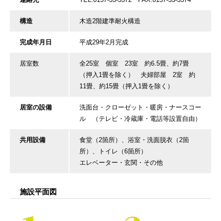
構造
木造2階建準耐火構造
完成年月日
平成29年2月完成
居室数
全25室 個室 23室 約6.5畳、約7畳
（押入1畳を除く） 夫婦部屋 2室 約
11畳、約15畳（押入1畳を除く）
居室の設備
洗面台・クローゼット・暖房・ナースコー
ル （テレビ・冷蔵庫・電話等設置自由）
共用設備
食堂（2箇所）、浴室・洗面脱衣（2箇
所）、トイレ（6箇所）
エレベーター・玄関・その他
施設平面図