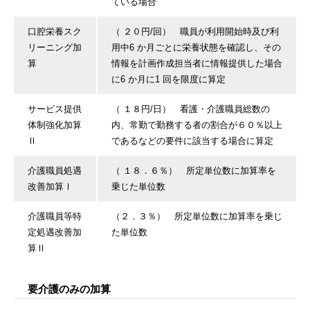
ている場合
口腔栄養スク
（ ２０円/回） 職員が利用開始時及び利
リーニング加
用中6 か月ごとに栄養状態を確認し、その
算
情報を計画作成担当者に情報提供した場合
に6 か月に1 回を限度に算定
サービス提供
（ １８円/日） 看護・介護職員総数の
体制強化加算
内、常勤で勤務する者の割合が６０％以上
Ⅱ
であるなどの要件に該当する場合に算定
介護職員処遇
（ １８．６％） 所定単位数に加算率を
改善加算Ⅰ
乗じた単位数
介護職員等特
（２．３％） 所定単位数に加算率を乗じ
定処遇改善加
た単位数
算Ⅱ
要介護のみの加算