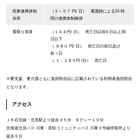
医療連携体制
（５～５７ 円/ 日） 看護師による24 時
加算
間の連携体制確保
看取り加算
（１４４円/ 日） 死亡日以前4 日以上30
日以下
（ ６８０ 円/ 日） 死亡日の前日及び
前々日
（ １，２８０円 /日） 死亡日
※要支援、要介護ともに負担割合証に記載されている利用者負担割合
となります。
アクセス
ＪＲ石北線・北見駅より徒歩３５分 タクシー１０分
北海道北見バス 川東・若松コミュニティバス 川東３号線停留所より
徒歩５分