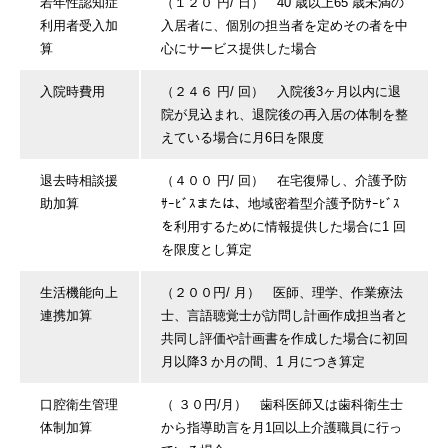
若年性認知症
（１２０ 円/ 日） 40 歳以上65 歳未満の
利用者受入加
入居者に、個別の担当者を定めその者を中
算
心にサービス提供した場合
入院時費用
（２４６ 円/ 回） 入院後3ヶ月以内に退
院が見込まれ、退院後の再入居の体制を整
えている場合に月6日を限度
退去時相談援
（４００ 円/ 回） 在宅復帰し、介護予防
助加算
ｻｰﾋﾞｽまたは、地域密着型介護予防ｻｰﾋﾞｽ
を利用するために情報提供した場合に1 回
を限度とし算定
生活機能向上
（２００円/ 月） 医師、理学、作業療法
連携加算
士、言語聴覚士が訪問し計画作成担当者と
共同し評価や計画書を作成した場合に初回
月以降3 か月の間、1 月につき算定
口腔衛生管理
（ ３０円/月） 歯科医師又は歯科衛生士
体制加算
から指導助言を月1回以上介護職員に行っ