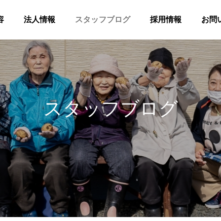
容
法人情報
スタッフブログ
採用情報
お問
スタッフブログ
髪
合同花火
等共同住宅 みんとの里
高齢者等共同住宅 みんとの里