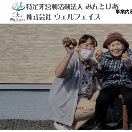
事業内

を満喫しよ
秋のドライブ
青空散
の里
高齢者等共同住宅 みんとの里
高齢者