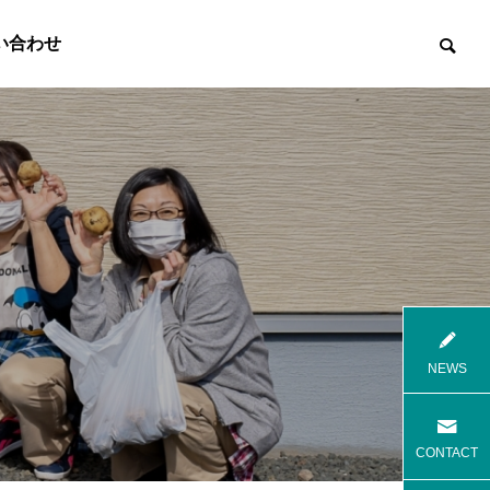
い合わせ

8月花火
8月焼肉
NEWS
高齢者等共同住宅 みんとの里
高齢者等共
CONTACT