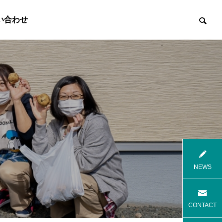
い合わせ

8月花火
8月焼肉
NEWS
高齢者等共同住宅 みんとの里
高齢者等共
CONTACT