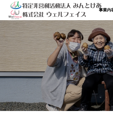
事業内

を満喫しよ
秋のドライブ
青空散
の里
高齢者等共同住宅 みんとの里
高齢者