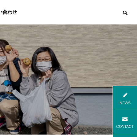
い合わせ

8月花火
8月焼肉
NEWS
高齢者等共同住宅 みんとの里
高齢者等共
CONTACT