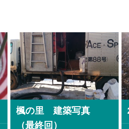
楓の里 建築写真
（最終回）