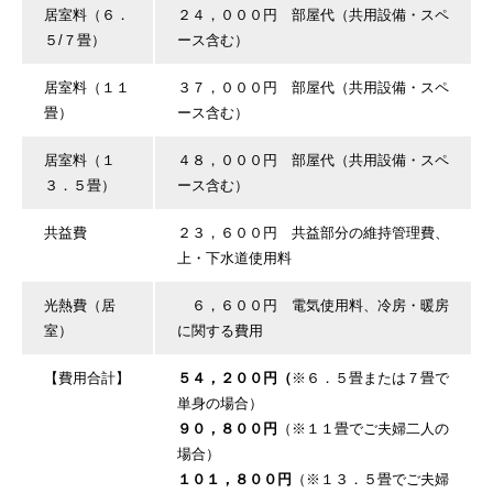
居室料（６．
２４，０００円 部屋代（共用設備・スペ
５/７畳）
ース含む）
居室料（１１
３７，０００円 部屋代（共用設備・スペ
畳）
ース含む）
居室料（１
４８，０００円 部屋代（共用設備・スペ
３．５畳）
ース含む）
共益費
２３，６００円 共益部分の維持管理費、
上・下水道使用料
光熱費（居
６，６００円 電気使用料、冷房・暖房
室）
に関する費用
【費用合計】
５４，２００円（
※６．５畳または７畳で
単身の場合）
９０，８００円
（※１１畳でご夫婦二人の
場合）
１０１，８００円
（※１３．５畳でご夫婦