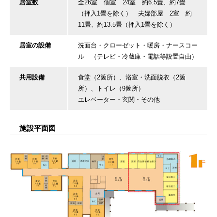
居室数
全26室 個室 24室 約6.5畳、約7畳
（押入1畳を除く） 夫婦部屋 2室 約
11畳、約13.5畳（押入1畳を除く）
居室の設備
洗面台・クローゼット・暖房・ナースコー
ル （テレビ・冷蔵庫・電話等設置自由）
共用設備
食堂（2箇所）、浴室・洗面脱衣（2箇
所）、トイレ（9箇所）
エレベーター・玄関・その他
施設平面図