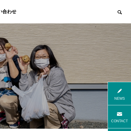
い合わせ

8月花火
8月焼肉
NEWS
高齢者等共同住宅 みんとの里
高齢者等共
CONTACT