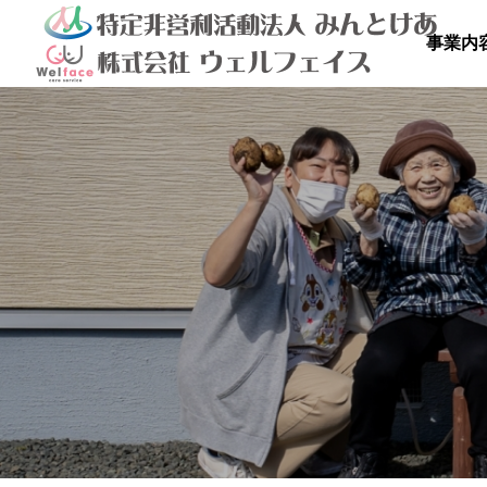
事業内

を満喫しよ
秋のドライブ
青空散
の里
高齢者等共同住宅 みんとの里
高齢者