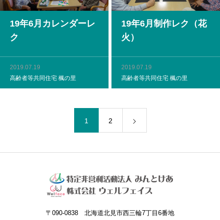
19年6月カレンダーレ
19年6月制作レク（花
ク
火）
2019.07.19
2019.07.19
高齢者等共同住宅 楓の里
高齢者等共同住宅 楓の里
1
2
〒090-0838 北海道北見市西三輪7丁目6番地