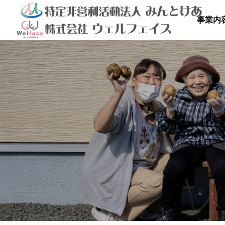
事業内

を満喫しよ
秋のドライブ
青空散
の里
高齢者等共同住宅 みんとの里
高齢者