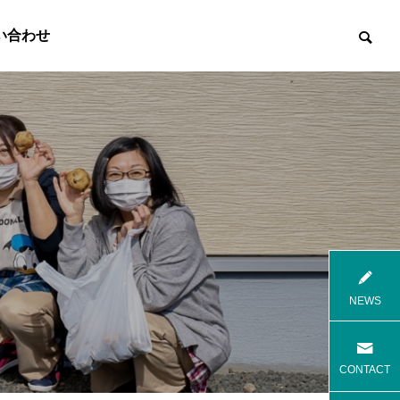
い合わせ

8月花火
8月焼肉
NEWS
高齢者等共同住宅 みんとの里
高齢者等共
CONTACT