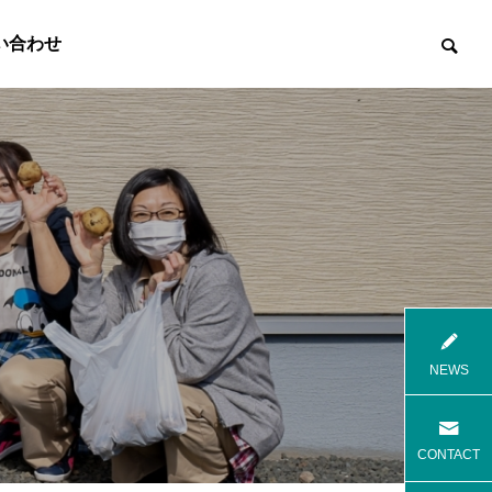
い合わせ

8月花火
8月焼肉
NEWS
高齢者等共同住宅 みんとの里
高齢者等共
CONTACT