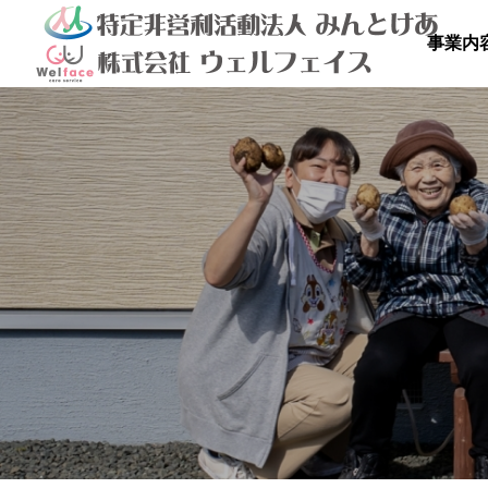
事業内

を満喫しよ
秋のドライブ
青空散
の里
高齢者等共同住宅 みんとの里
高齢者