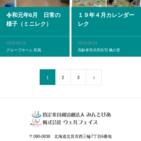
令和元年6月 日常の
１９年４月カレンダー
様子（ミニレク）
レク
2019.06.24
2019.06.24
グループホーム 彩風
高齢者等共同住宅 楓の里
1
2
3
〒090-0838 北海道北見市西三輪7丁目6番地