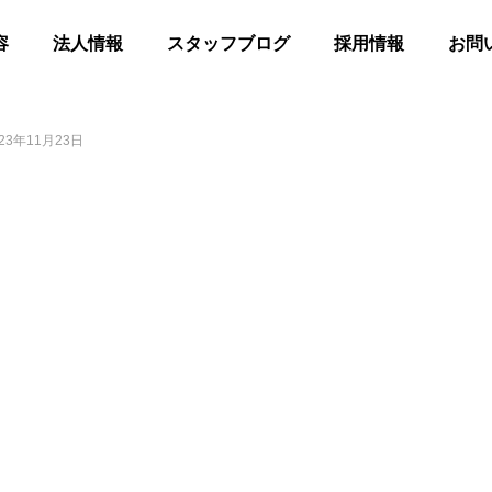
容
法人情報
スタッフブログ
採用情報
お問
23年11月23日
髪
合同花火
等共同住宅 みんとの里
高齢者等共同住宅 みんとの里