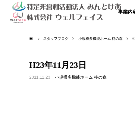
事業内
スタッフブログ
小規模多機能ホーム 柊の森
H
H23年11月23日
2011.11.23
小規模多機能ホーム 柊の森

を満喫しよ
秋のドライブ
青空散
の里
高齢者等共同住宅 みんとの里
高齢者