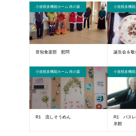
小規模多機能ホーム 柊の森
小規模多機能
音知食楽部 慰問
誕生会＆敬
小規模多機能ホーム 柊の森
小規模多機能
R1 流しそうめん
R1 バス
氷館