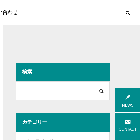
い合わせ
検索

8月花火
8月焼肉
NEWS
カテゴリー
高齢者等共同住宅 みんとの里
高齢者等共
CONTACT