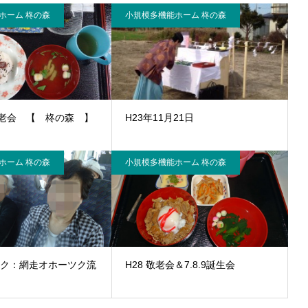
ホーム 柊の森
小規模多機能ホーム 柊の森
老会 【 柊の森 】
H23年11月21日
ホーム 柊の森
小規模多機能ホーム 柊の森
レク：網走オホーツク流
H28 敬老会＆7.8.9誕生会