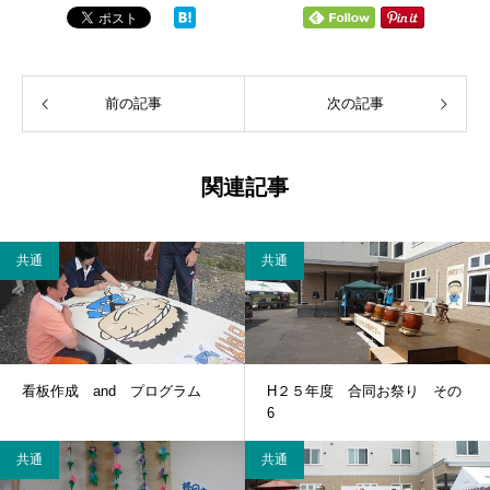
前の記事
次の記事
関連記事
共通
共通
看板作成 and プログラム
H２５年度 合同お祭り その
6
共通
共通