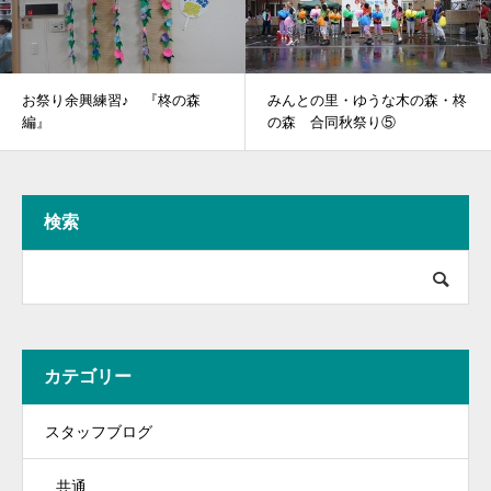
お祭り余興練習♪ 『柊の森
みんとの里・ゆうな木の森・柊
編』
の森 合同秋祭り⑤
検索
カテゴリー
スタッフブログ
共通