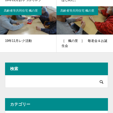
高齢者等共同住宅 楓の里
高齢者等共同住宅 楓の里
19年11月レク活動
［ 楓の里 ］ 敬老会＆お誕
生会
検索
カテゴリー