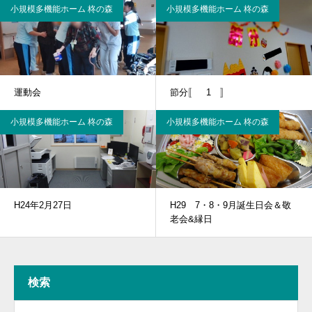
小規模多機能ホーム 柊の森
小規模多機能ホーム 柊の森
運動会
節分〚 1 〛
小規模多機能ホーム 柊の森
小規模多機能ホーム 柊の森
H24年2月27日
H29 7・8・9月誕生日会＆敬
老会&縁日
検索