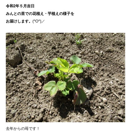
令和2
年５月吉日
みんとの里での花植え・芋植えの様子を
お届けします。
(^O^)／
去年からの苺です！