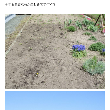
今年も真赤な苺が楽しみです(*^-^*)