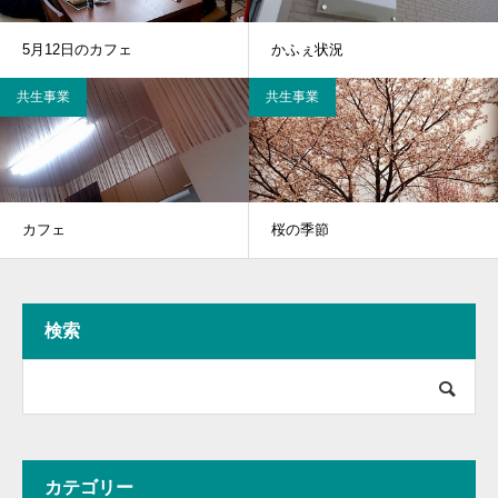
5月12日のカフェ
かふぇ状況
共生事業
共生事業
カフェ
桜の季節
検索
カテゴリー