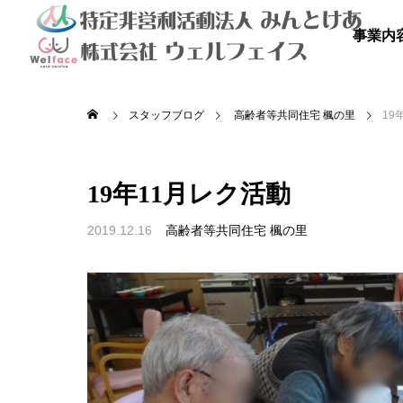
事業内
スタッフブログ
高齢者等共同住宅 楓の里
19
19年11月レク活動
2019.12.16
高齢者等共同住宅 楓の里

を満喫しよ
秋のドライブ
青空散
の里
高齢者等共同住宅 みんとの里
高齢者