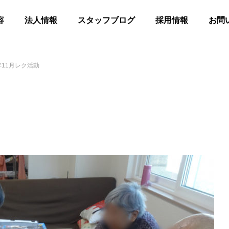
容
法人情報
スタッフブログ
採用情報
お問
年11月レク活動
髪
合同花火
等共同住宅 みんとの里
高齢者等共同住宅 みんとの里