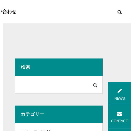
い合わせ
検索

8月花火
8月焼肉
NEWS
カテゴリー
高齢者等共同住宅 みんとの里
高齢者等共
CONTACT