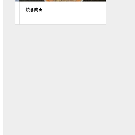
焼き肉★
11月24
祭