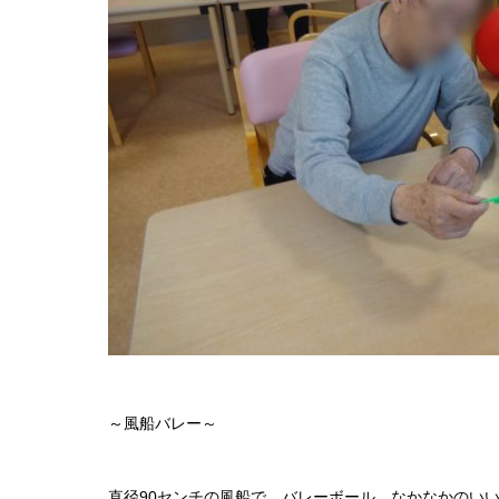
～風船バレー～
直径90センチの風船で、バレーボール。なかなかのい