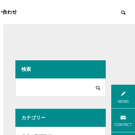
い合わせ
検索

8月花火
8月焼肉
NEWS
カテゴリー
高齢者等共同住宅 みんとの里
高齢者等共
CONTACT