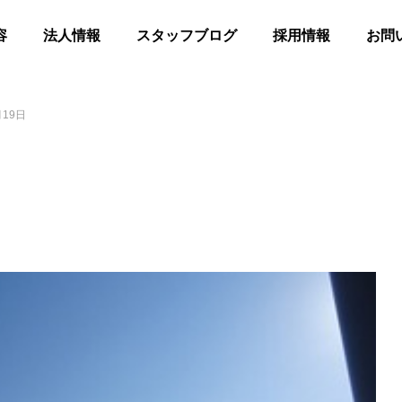
容
法人情報
スタッフブログ
採用情報
お問
月19日
髪
合同花火
等共同住宅 みんとの里
高齢者等共同住宅 みんとの里