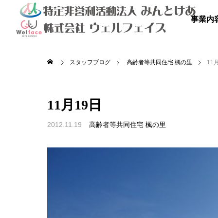
事業内
スタッフブログ
高齢者等共同住宅 楓の里
11
11月19日
2012.11.19
高齢者等共同住宅 楓の里

を満喫しよ
秋のドライブ
青空散
の里
高齢者等共同住宅 みんとの里
高齢者