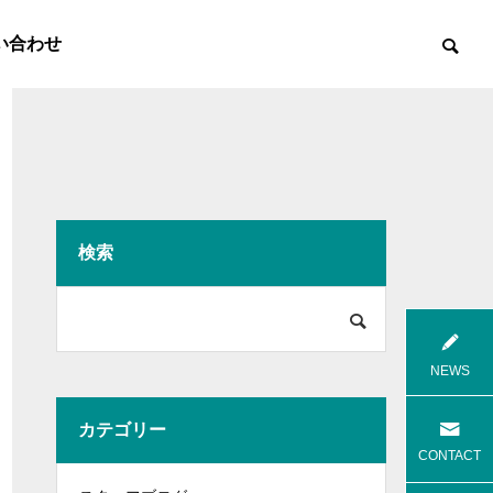
い合わせ
検索

8月花火
8月焼肉
NEWS
カテゴリー
高齢者等共同住宅 みんとの里
高齢者等共
CONTACT