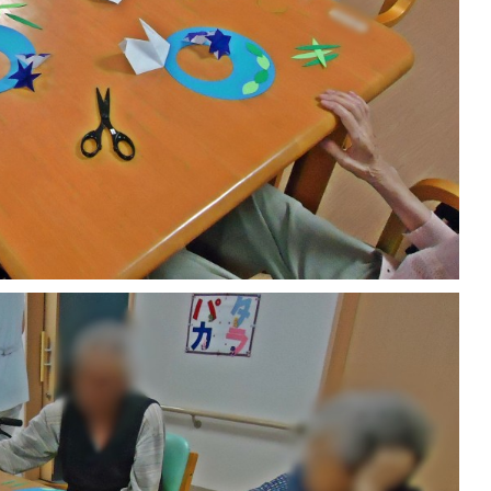
月 節分 北交ハイヤー慰問
みんとの里 祝6周年