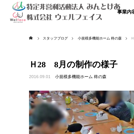
事業内
スタッフブログ
小規模多機能ホーム 柊の森
Ｈ
Ｈ28 8月の制作の様子
2016.09.01
小規模多機能ホーム 柊の森

を満喫しよ
秋のドライブ
青空散
の里
高齢者等共同住宅 みんとの里
高齢者