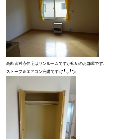
高齢者対応住宅はワンルームですが広めのお部屋です。
ストーブ＆エアコン完備ですε(*╹◡╹*)з