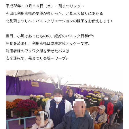
平成28年１０月２６日（水）～菊まつりレク～
今回は利用者様の要望が多かった、北見三大祭りにあたる
北見菊まつりへ！バスレクリエーションの様子をお伝えします♪
当日、小風はあったものの、絶好のバスレク日和(^^♪
朝食を済ませ、利用者様は防寒対策オッケーです。
利用者様のワクワク感を乗せたバスは
安全運転で、菊まつり会場へワープ♪