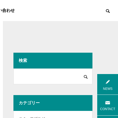
い合わせ
検索

8月花火
8月焼肉
NEWS
カテゴリー
高齢者等共同住宅 みんとの里
高齢者等共
CONTACT