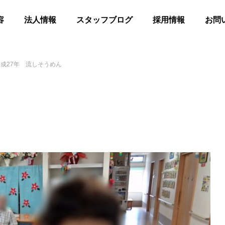
容
法人情報
スタッフブログ
採用情報
お問
平成27年 流しそうめん
髪
合同花火
等共同住宅 みんとの里
高齢者等共同住宅 みんとの里