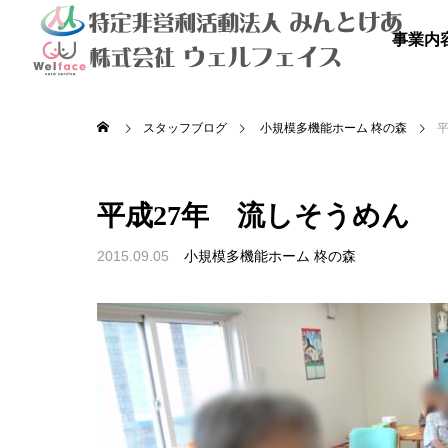
事業内
スタッフブログ
小規模多機能ホーム 柊の森
平成27年 流しそうめん
2015.09.05
小規模多機能ホーム 柊の森

を満喫しよ
秋のドライブ
青空散
の里
高齢者等共同住宅 みんとの里
高齢者