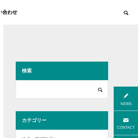
い合わせ
検索

8月花火
8月焼肉
NEWS
カテゴリー
高齢者等共同住宅 みんとの里
高齢者等共
CONTACT