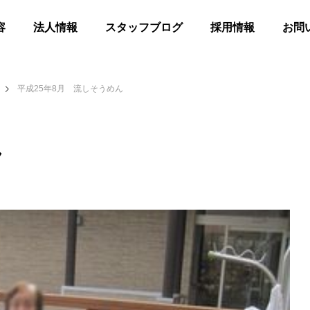
容
法人情報
スタッフブログ
採用情報
お問
平成25年8月 流しそうめん
ん
髪
合同花火
等共同住宅 みんとの里
高齢者等共同住宅 みんとの里