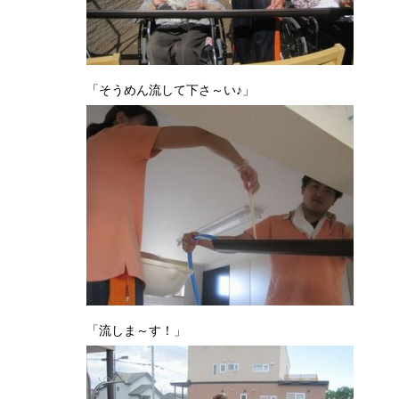
イモ収穫・
「そうめん流して下さ～い♪」
「流しま～す！」