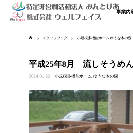
事業内
スタッフブログ
小規模多機能ホーム ゆうな木の森
平成25年8月 流しそうめ
2014.01.22
小規模多機能ホーム ゆうな木の森

を満喫しよ
秋のドライブ
青空散
の里
高齢者等共同住宅 みんとの里
高齢者