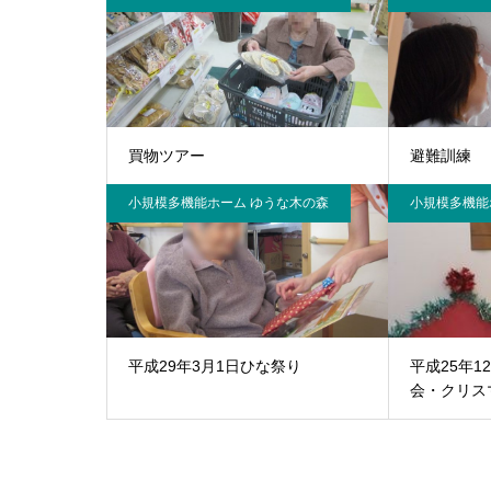
買物ツアー
避難訓練
小規模多機能ホーム ゆうな木の森
小規模多機能
平成29年3月1日ひな祭り
平成25年1
会・クリス