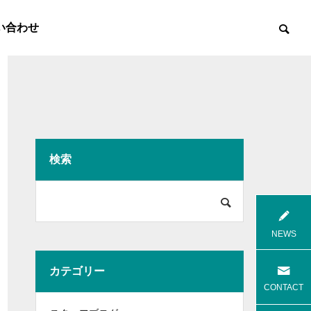
い合わせ
検索

8月花火
8月焼肉
NEWS
カテゴリー
高齢者等共同住宅 みんとの里
高齢者等共
CONTACT