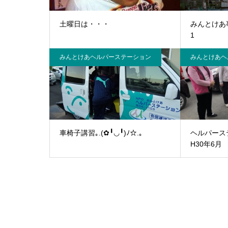
土曜日は・・・
みんとけあ
1
みんとけあヘルパーステーション
みんとけあヘ
車椅子講習｡.(✿╹◡╹)ﾉ☆.｡
ヘルパー
H30年6月