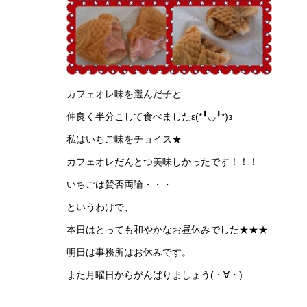
令和元年9月
カフェオレ味を選んだ子と
仲良く半分こして食べましたε(*╹◡╹*)з
私はいちご味をチョイス★
カフェオレだんとつ美味しかったです！！！
いちごは賛否両論・・・
というわけで、
本日はとっても和やかなお昼休みでした★★★
明日は事務所はお休みです。
また月曜日からがんばりましょう(・∀・)