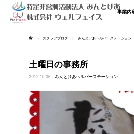
事業内
スタッフブログ
みんとけあヘルパーステーション
土曜日の事務所
2012.10.06
みんとけあヘルパーステーション

を満喫しよ
秋のドライブ
青空散
の里
高齢者等共同住宅 みんとの里
高齢者