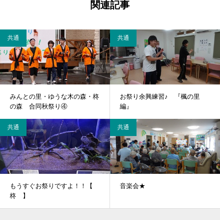
関連記事
共通
共通
みんとの里・ゆうな木の森・柊
お祭り余興練習♪ 『楓の里
の森 合同秋祭り④
編』
共通
共通
もうすぐお祭りですよ！！【
音楽会★
柊 】