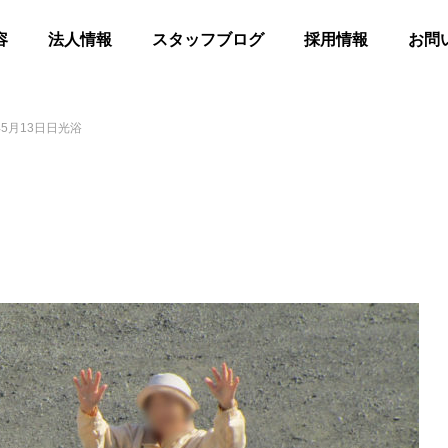
容
法人情報
スタッフブログ
採用情報
お問
5月13日日光浴
髪
合同花火
等共同住宅 みんとの里
高齢者等共同住宅 みんとの里