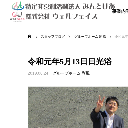
事業内
スタッフブログ
グループホーム 彩風
令和元年
令和元年5月13日日光浴
2019.06.24
グループホーム 彩風

を満喫しよ
秋のドライブ
青空散
の里
高齢者等共同住宅 みんとの里
高齢者