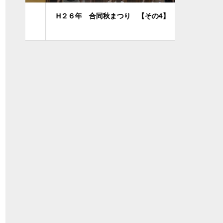
H２６年 合同秋まつり 【その4】
10・11・