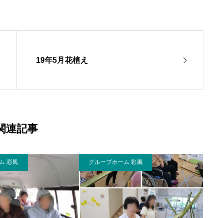
19年5月花植え
関連記事
ム 彩風
グループホーム 彩風