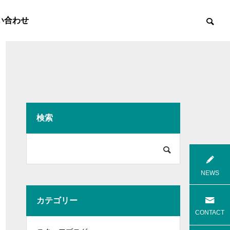
い合わせ
検索

8月花火
8月焼肉
NEWS
カテゴリー
高齢者等共同住宅 みんとの里
高齢者等共
CONTACT