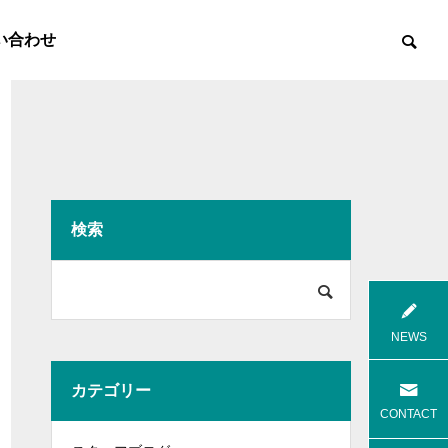
い合わせ
検索

8月花火
8月焼肉
NEWS
カテゴリー
高齢者等共同住宅 みんとの里
高齢者等共
CONTACT