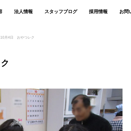
容
法人情報
スタッフブログ
採用情報
お問
10月4日 おやつレク
レク
髪
合同花火
等共同住宅 みんとの里
高齢者等共同住宅 みんとの里