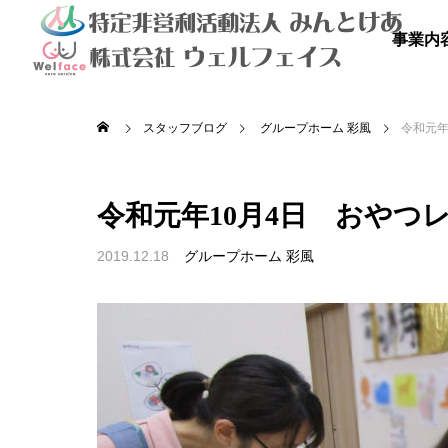
事業内
スタッフブログ
グループホーム 彩風
令和元年
令和元年10月4日 おやつ
2019.12.18
グループホーム 彩風

を満喫しよ
秋のドライブ
青空散
の里
高齢者等共同住宅 みんとの里
高齢者