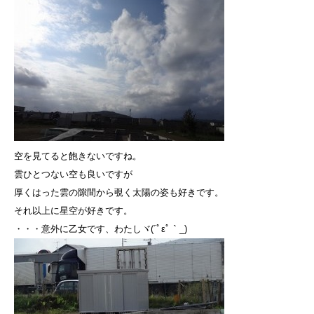
空を見てると飽きないですね。
雲ひとつない空も良いですが
厚くはった雲の隙間から覗く太陽の姿も好きです。
それ以上に星空が好きです。
・・・意外に乙女です、わたしヾ(´ﾟεﾟ｀_)