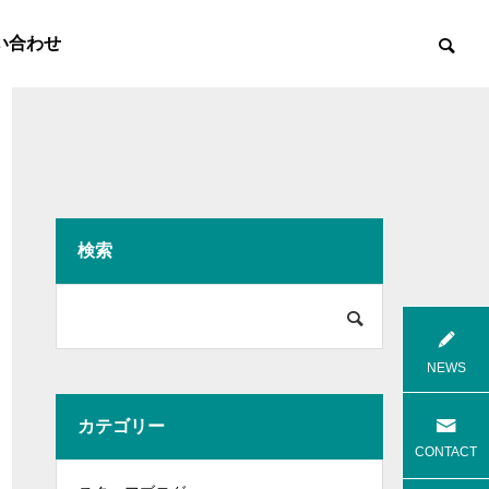
い合わせ
検索

8月花火
8月焼肉
NEWS
カテゴリー
高齢者等共同住宅 みんとの里
高齢者等共
CONTACT