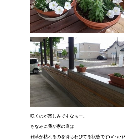
28年 ふ
で
咲くのが楽しみですなぁー。
ちなみに我が家の庭は
雑草が枯れるのを待ちわびてる状態です(○´･д･)ﾉ