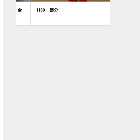
 合
H30 節分
おひなさま