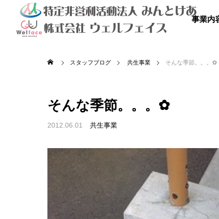
事業内
スタッフブログ
共生事業
そんな季節。。。✿
そんな季節。。。✿
2012.06.01
共生事業

を満喫しよ
秋のドライブ
青空散
の里
高齢者等共同住宅 みんとの里
高齢者