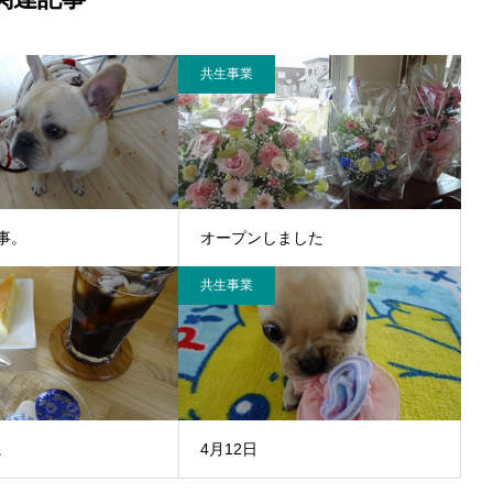
共生事業
事。
オープンしました
共生事業
。
4月12日