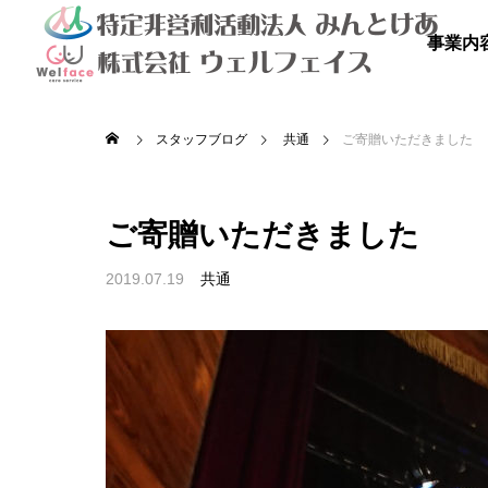
事業内
スタッフブログ
共通
ご寄贈いただきました
ご寄贈いただきました
2019.07.19
共通

を満喫しよ
秋のドライブ
青空散
の里
高齢者等共同住宅 みんとの里
高齢者