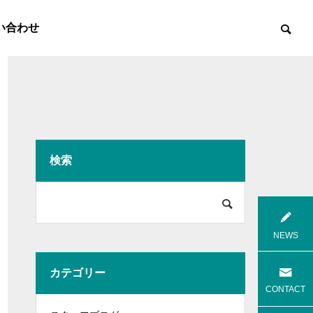
い合わせ
検索

8月花火
8月焼肉
NEWS
カテゴリー
高齢者等共同住宅 みんとの里
高齢者等共
CONTACT