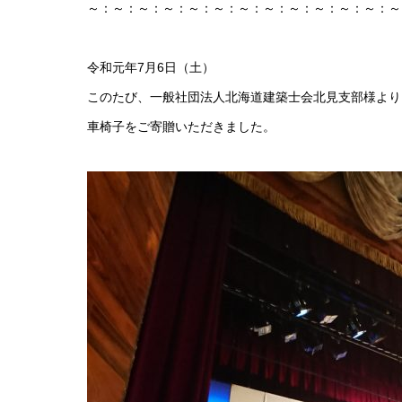
～：～：～：～：～：～：～：～：～：～：～：～：～
令和元年7月6日（土）
このたび、一般社団法人北海道建築士会北見支部様より
車椅子をご寄贈いただきました。